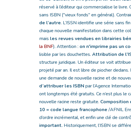
réservé à l’éditeur qui commercialise le livre
sans ISBN ("vieux fonds" en général). Contra
de l’autre
. L’ISSN identifie une série sans f
chaque nouvelle manifestation dans cette coll
mais
les revues vendues en librairies bé
la BNF
). Attention :
on n'imprime pas un co
lisible par les douchettes.
Attribution de l’
structure juridique. Un éditeur se voit attri
projeté par an. Il est libre de piocher dedans. 
une demande de nouvelle racine et de nouv
d’attribuer les ISBN
par l’Agence Internati
ont longtemps été gratuits. Ce n’est plus l
nouvelle racine reste gratuite.
Composition 
10 = code langue francophone
/AFNIL Ens
d’ordre incrémental, et enfin une clé de contr
important.
Historiquement, l’ISBN se différe