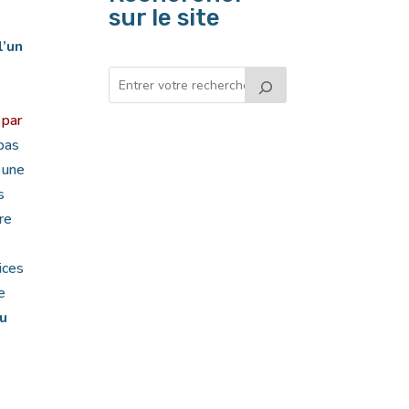
sur le site
l’un
 par
 pas
à une
s
ire
ices
e
ou