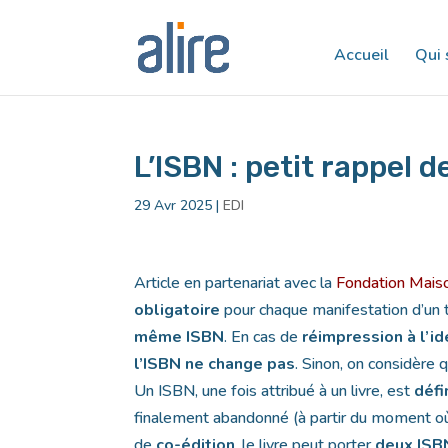
Accueil
Qui
L’ISBN : petit rappel d
29 Avr 2025
|
EDI
Article en partenariat avec la
Fondation Mais
obligatoire
pour chaque manifestation d’un ti
même ISBN
. En cas de
réimpression à l’i
l’ISBN ne change pas
. Sinon, on considère 
Un ISBN, une fois attribué à un livre, est
défin
finalement abandonné (à partir du moment où
de
co-édition
, le livre peut porter
deux ISB