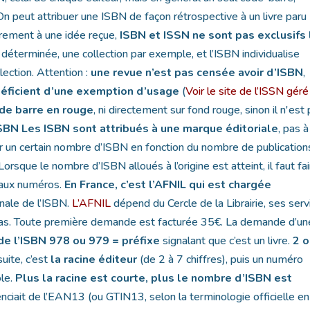
. On peut attribuer une ISBN de façon rétrospective à un livre paru
irement à une idée reçue,
ISBN et ISSN ne sont pas exclusifs 
in déterminée, une collection par exemple, et l’ISBN individualise
ection. Attention :
une revue n’est pas censée avoir d’ISBN
,
néficient d’une exemption d’usage
(
Voir le site de l’ISSN géré
de barre en rouge
, ni directement sur fond rouge, sinon il n'est
ISBN
Les ISBN sont attribués à une marque éditoriale
, pas 
buer un certain nombre d’ISBN en fonction du nombre de publication
Lorsque le nombre d’ISBN alloués à l’origine est atteint, il faut fa
eaux numéros.
En France, c’est l’AFNIL qui est chargée
onale de l’ISBN.
L’AFNIL
dépend du Cercle de la Librairie, ses serv
e cas. Toute première demande est facturée 35€. La demande d’un
de l’ISBN
978 ou 979 = préfixe
signalant que c’est un livre.
2 
uite, c’est
la racine éditeur
(de 2 à 7 chiffres), puis un numéro
ôle.
Plus la racine est courte, plus le nombre d’ISBN est
nciait de l’EAN13 (ou GTIN13, selon la terminologie officielle en