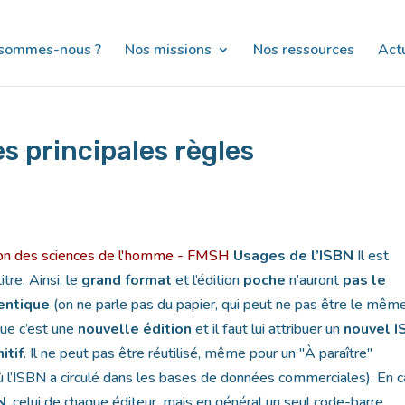
 sommes-nous ?
Nos missions
Nos ressources
Actu
es principales règles
on des sciences de l'homme - FMSH
Usages de l’ISBN
Il est
tre. Ainsi, le
grand format
et l’édition
poche
n’auront
pas le
dentique
(on ne parle pas du papier, qui peut ne pas être le même
que c’est une
nouvelle édition
et il faut lui attribuer un
nouvel 
itif
. Il ne peut pas être réutilisé, même pour un "À paraître"
 l’ISBN a circulé dans les bases de données commerciales). En 
N
, celui de chaque éditeur, mais en général un seul code-barre,