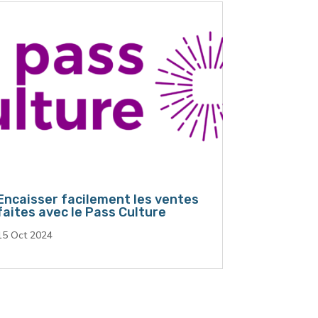
Encaisser facilement les ventes
faites avec le Pass Culture
15 Oct 2024