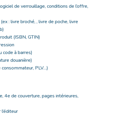
iciel de verrouillage, conditions de l’offre,
x : livre broché, , livre de poche, livre
b)
 produit (ISBN, GTIN)
ression
u code à barres)
ture douanière)
ité consommateur, PLV…)
, 4e de couverture, pages intérieures,
)
l’éditeur