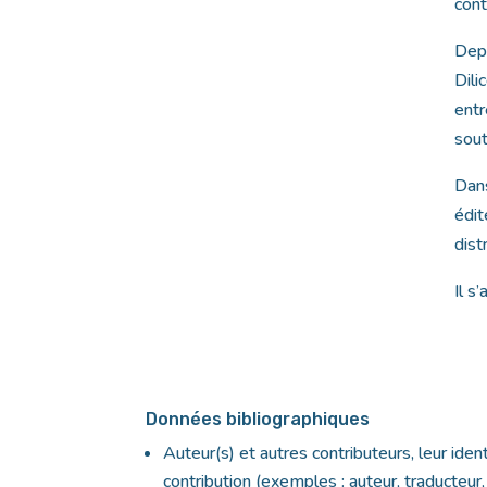
cont
Depu
Dili
entr
sout
Dans
édit
dist
Il s
Données bibliographiques
Auteur(s) et autres contributeurs, leur identi
contribution (exemples : auteur, traducteur, 