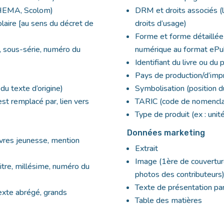
, THEMA, Scolom)
DRM et droits associés (log
olaire [au sens du décret de
droits d’usage)
Forme et forme détaillée (e
ie, sous-série, numéro du
numérique au format ePu
)
Identifiant du livre ou du
Pays de production/d’imp
du texte d’origine)
Symbolisation (position d
est remplacé par, lien vers
TARIC (code de nomencla
Type de produit (ex : un
Données marketing
livres jeunesse, mention
Extrait
Image (1ère de couverture
-titre, millésime, numéro du
photos des contributeurs
Texte de présentation par 
texte abrégé, grands
Table des matières