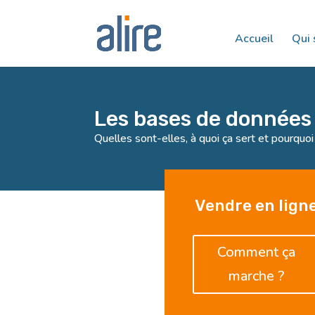
Accueil
Qui
Les bases de données
Quelles sont-elles, à quoi ça sert et pourquoi 
Vendre en lign
Comment ça
marche ?