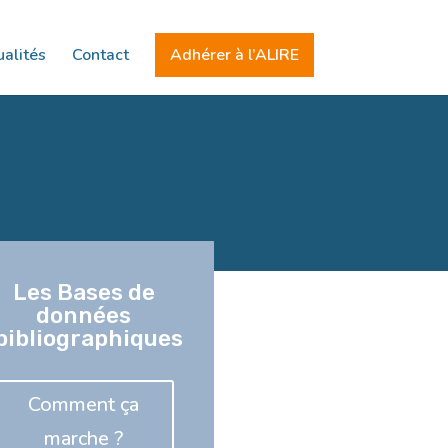
alités
Contact
Adhérer à l’ALIRE
Les Bases de
données
bibliographiques
Comment ça
marche ?