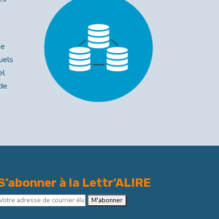
se
uels
el
 de
S’abonner à la Lettr’ALIRE