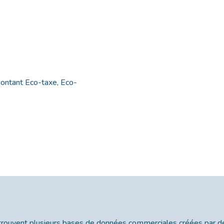
 Montant Eco-taxe, Eco-
e trouvent plusieurs bases de données commerciales créées par d