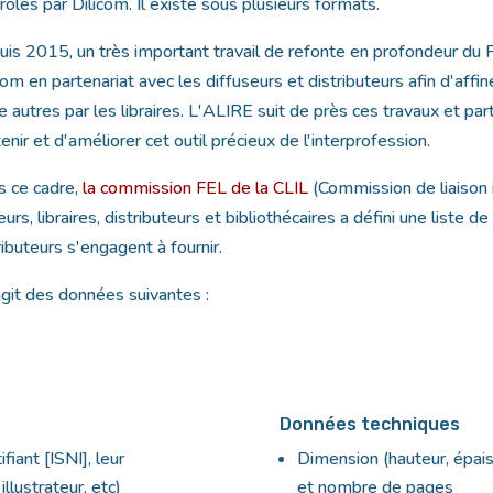
rôles par Dilicom. Il existe sous plusieurs formats.
is 2015, un très important travail de refonte en profondeur du F
com en partenariat avec les diffuseurs et distributeurs afin d'affine
e autres par les libraires. L'ALIRE suit de près ces travaux et pa
enir et d'améliorer cet outil précieux de l'interprofession.
 ce cadre,
la commission FEL de la CLIL
(Commission de liaison i
eurs, libraires, distributeurs et bibliothécaires a défini une liste
ributeurs s'engagent à fournir.
’agit des données suivantes :
Données techniques
fiant [ISNI], leur
Dimension (hauteur, épaiss
illustrateur, etc)
et nombre de pages