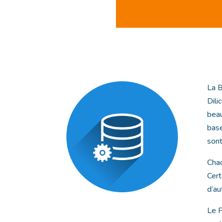
La B
Dili
beau
base
sont
Chaq
Cert
d’au
Le F